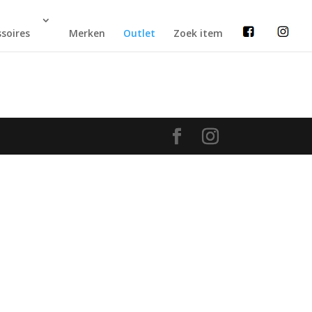
soires
Merken
Outlet
Zoek item